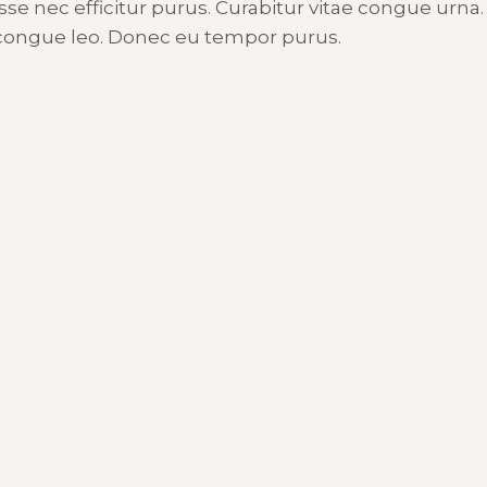
se nec efficitur purus. Curabitur vitae congue urna. D
us congue leo. Donec eu tempor purus.
Inicio
Testimonios y videos