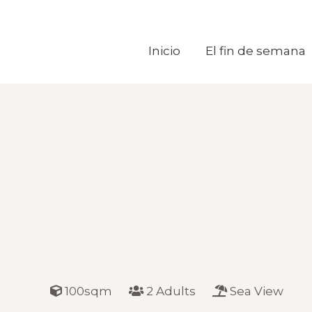
Inicio
Inicio
El fin de semana
El fin de semana
100sqm
2 Adults
Sea View