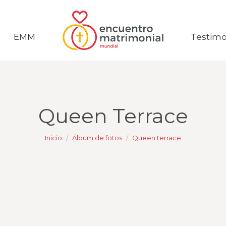
EMM
EMM
Testimo
Testimo
Queen Terrace
Estás aquí:
Inicio
Álbum de fotos
Queen terrace