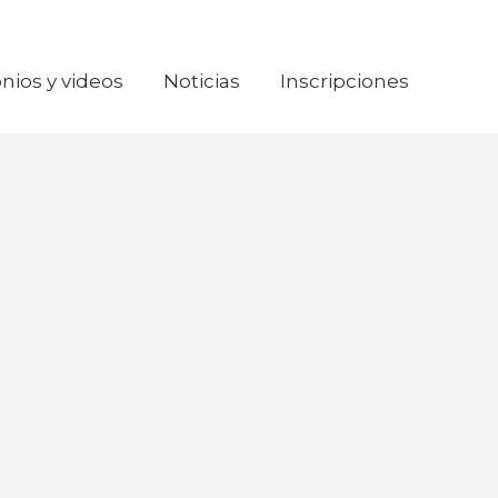
nios y videos
nios y videos
Noticias
Noticias
Inscripciones
Inscripciones