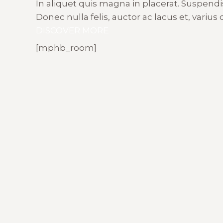
In aliquet quis magna in placerat. Suspendis
Donec nulla felis, auctor ac lacus et, vari
DISCOVER MORE
[mphb_room]