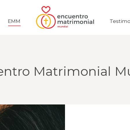
EMM
EMM
Testimo
Testimo
ntro Matrimonial M