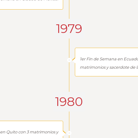
1979
1er Fin de Semana en Ecuado
matrimonios y sacerdote de 
1980
en Quito con 3 matrimonios y