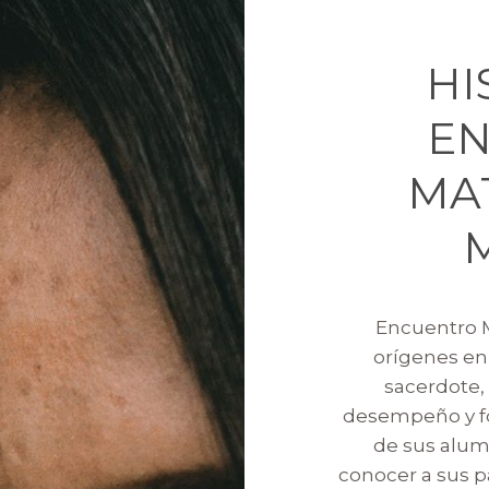
HI
E
MA
Encuentro M
orígenes en
sacerdote, 
desempeño y fo
de sus alumn
conocer a sus p