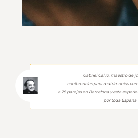
Gabriel Calvo, maestro de jó
conferencias para matrimonios
com
a 28 parejas en Barcelona y esta experi
por toda España 