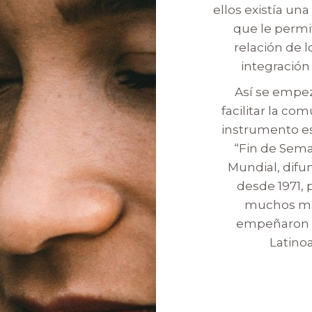
ellos existía u
que le permit
relación de l
integració
Así se empez
facilitar la co
instrumento e
“Fin de Sem
Mundial, difu
desde 1971, 
muchos mat
empeñaron en
Latino