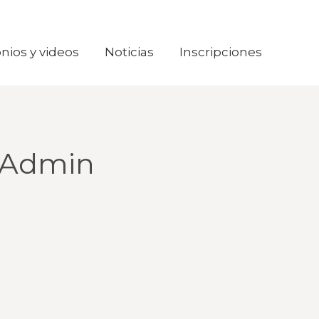
nios y videos
nios y videos
Noticias
Noticias
Inscripciones
Inscripciones
 Admin