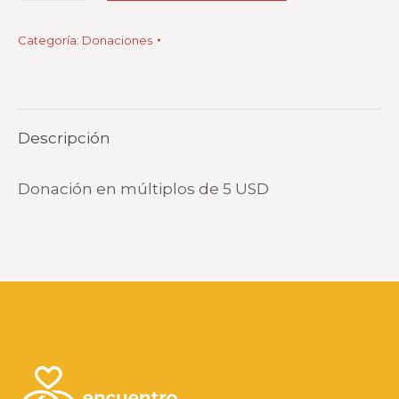
múltiplos
Categoría:
Donaciones
de
5
USD
cantidad
Descripción
Donación en múltiplos de 5 USD